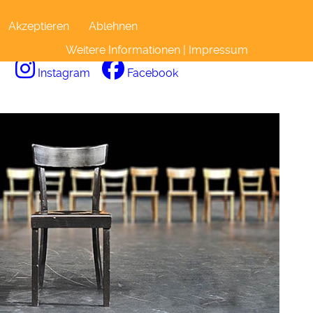
Akzeptieren
Ablehnen
STOA Social Links
Weitere Informationen
|
Impressum
Instagram
Facebook