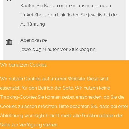
Kaufen Sie Karten online in unserem neuen
Ticket Shop, den Link finden Sie jeweils bei der
Aufführung
Abendkasse
jeweils 45 Minuten vor Stückbeginn
Wir benutzen Cookies
Wir nutzen Cookies auf unserer Website. Diese sind
Nächste Theatertermine
essenziell für den Betrieb der Seite. Wir nutzen keine
Tracking-Cookies.Sie können selbst entscheiden, ob Sie die
01
Okt.
Cookies zulassen möchten. Bitte beachten Sie, dass bei einer
19:30 Uhr
Tickets kaufen
Ablehnung womöglich nicht mehr alle Funktionalitäten der
Putsch
Seite zur Verfügung stehen.