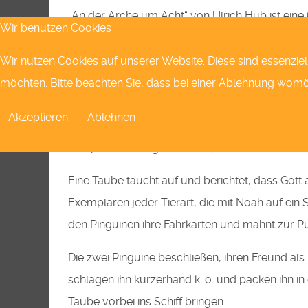
„An der Arche um Acht“ von Ulrich Hub ist eine 
Wir benutzen Cookies
Zusammenhalt, Solidarität, Religion und natürli
Wir nutzen Cookies auf unserer Website. Diese sind essenziel
Inhalt des Stücks:
möchten. Bitte beachten Sie, dass bei einer Ablehnung womögl
Drei Pinguine leben gemeinsam auf einer großen
Akzeptieren
Ablehnen
die drei Freunde immer wieder in Streit. Als ein
komplett. Beleidigt zieht der ‚Mörder‘ davon. E
Eine Taube taucht auf und berichtet, dass Gott al
Exemplaren jeder Tierart, die mit Noah auf ein
den Pinguinen ihre Fahrkarten und mahnt zur Pün
Die zwei Pinguine beschließen, ihren Freund al
schlagen ihn kurzerhand k. o. und packen ihn i
Taube vorbei ins Schiff bringen.