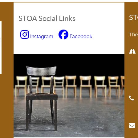
ST
STOA Social Links
The
Instagram
Facebook