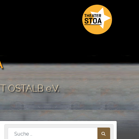
A
 OSTALB e.V.
Nach diesem Begriff suchen