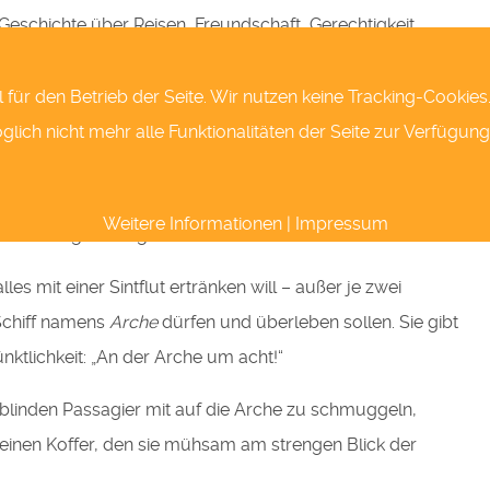
Geschichte über Reisen, Freundschaft, Gerechtigkeit,
ch das Klima.
l für den Betrieb der Seite. Wir nutzen keine Tracking-Cookie
ich nicht mehr alle Funktionalitäten der Seite zur Verfügung
 Scholle am Südpol. Dort ist es sehr schön, nur geraten
er von ihnen einen Schmetterling zerdrückt, ist der Krach
Weitere Informationen
|
Impressum
s hat zu regnen begonnen.
les mit einer Sintflut ertränken will – außer je zwei
 Schiff namens
Arche
dürfen und überleben sollen. Sie gibt
ktlichkeit: „An der Arche um acht!“
s blinden Passagier mit auf die Arche zu schmuggeln,
n einen Koffer, den sie mühsam am strengen Blick der