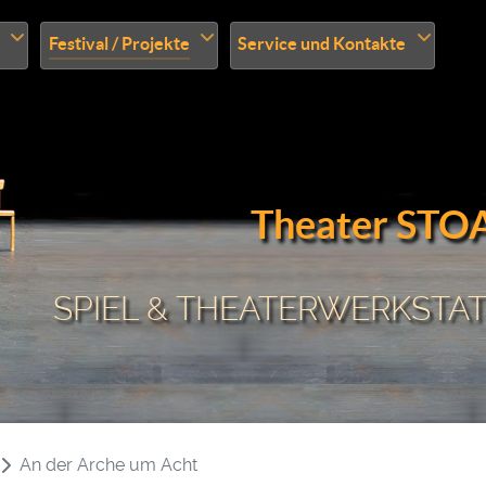
Festival / Projekte
Service und Kontakte
Theater STO
SPIEL & THEATERWERKSTATT
An der Arche um Acht