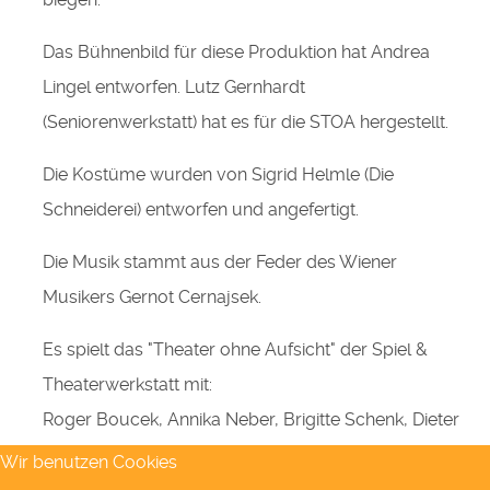
Das Bühnenbild für diese Produktion hat Andrea
Lingel entworfen. Lutz Gernhardt
(Seniorenwerkstatt) hat es für die STOA hergestellt.
Die Kostüme wurden von Sigrid Helmle (Die
Schneiderei) entworfen und angefertigt.
Die Musik stammt aus der Feder des Wiener
Musikers Gernot Cernajsek.
Es spielt das "Theater ohne Aufsicht" der Spiel &
Theaterwerkstatt mit:
Roger Boucek, Annika Neber, Brigitte Schenk, Dieter
Niegel, Brigitte Lepper, Jens Lüdecke, Bettina
Wir benutzen Cookies
Hansch, Ady Hruby, Simone Müller, Vicky Stopka