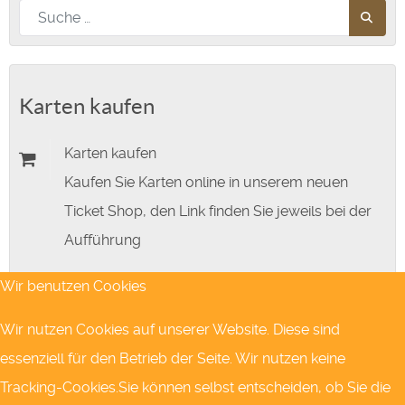
Nach diesem Begriff suchen
Karten kaufen
Karten kaufen
Kaufen Sie Karten online in unserem neuen
Ticket Shop, den Link finden Sie jeweils bei der
Aufführung
Wir benutzen Cookies
Abendkasse
jeweils 45 Minuten vor Stückbeginn
Wir nutzen Cookies auf unserer Website. Diese sind
essenziell für den Betrieb der Seite. Wir nutzen keine
Tracking-Cookies.Sie können selbst entscheiden, ob Sie die