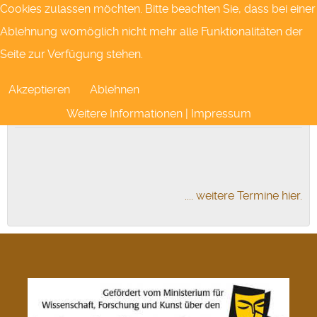
Cookies zulassen möchten. Bitte beachten Sie, dass bei einer
Nächste Theatertermine
Ablehnung womöglich nicht mehr alle Funktionalitäten der
01
Okt.
Seite zur Verfügung stehen.
19:30 Uhr
Tickets kaufen
Akzeptieren
Ablehnen
Putsch
Weitere Informationen
|
Impressum
.... weitere Termine hier.