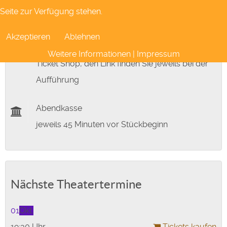
Karten kaufen
Seite zur Verfügung stehen.
Karten kaufen
Akzeptieren
Ablehnen
Kaufen Sie Karten online in unserem neuen
Weitere Informationen
|
Impressum
Ticket Shop, den Link finden Sie jeweils bei der
Aufführung
Abendkasse
jeweils 45 Minuten vor Stückbeginn
Nächste Theatertermine
01
Okt.
19:30 Uhr
Tickets kaufen