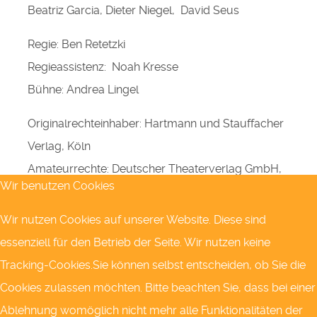
Beatriz Garcia, Dieter Niegel, David Seus
Regie: Ben Retetzki
Regieassistenz: Noah Kresse
Bühne: Andrea Lingel
Originalrechteinhaber: Hartmann und Stauffacher
Verlag, Köln
Amateurrechte: Deutscher Theaterverlag GmbH,
Wir benutzen Cookies
Weinheim
Wir nutzen Cookies auf unserer Website. Diese sind
essenziell für den Betrieb der Seite. Wir nutzen keine
Nach diesem Begriff suchen
Tracking-Cookies.Sie können selbst entscheiden, ob Sie die
Cookies zulassen möchten. Bitte beachten Sie, dass bei einer
Ablehnung womöglich nicht mehr alle Funktionalitäten der