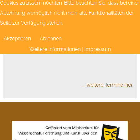
Cookies zulassen möchten. Bitte beachten Sie, dass bei einer
Nächste Theatertermine
Ablehnung womöglich nicht mehr alle Funktionalitäten der
01
Okt.
Seite zur Verfügung stehen.
19:30 Uhr
Tickets kaufen
Akzeptieren
Ablehnen
Putsch
Weitere Informationen
|
Impressum
.... weitere Termine hier.