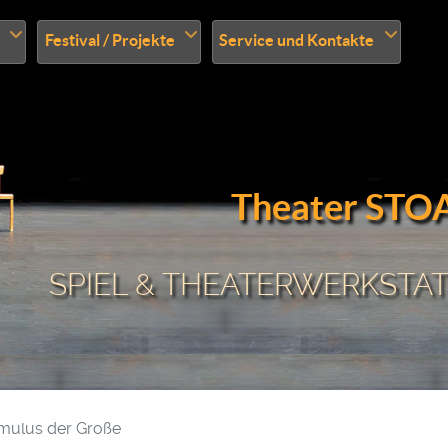
Festival / Projekte
Service und Kontakte
Theater STO
SPIEL & THEATERWERKSTATT
mulus der Große