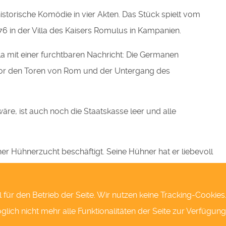
istorische Komödie in vier Akten. Das Stück spielt vom
6 in der Villa des Kaisers Romulus in Kampanien.
illa mit einer furchtbaren Nachricht: Die Germanen
or den Toren von Rom und der Untergang des
e, ist auch noch die Staatskasse leer und alle
er Hühnerzucht beschäftigt. Seine Hühner hat er liebevoll
skollegen benannt. Ausgerechnet die Henne „Odoaker“
l für den Betrieb der Seite. Wir nutzen keine Tracking-Cookie
nister sicherlich nicht. Denn schließlich steht das römische
ich nicht mehr alle Funktionalitäten der Seite zur Verfügung