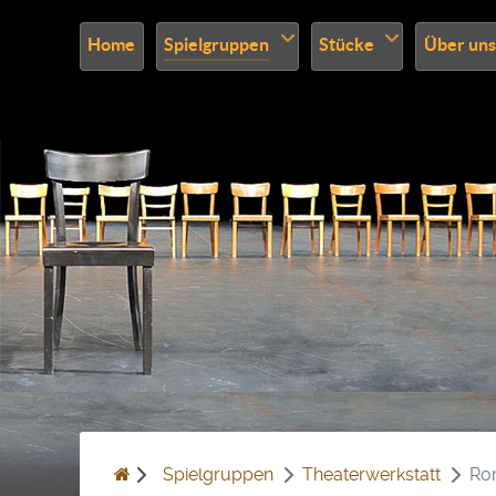
Home
Spielgruppen
Stücke
Über uns
Spielgruppen
Theaterwerkstatt
Ro