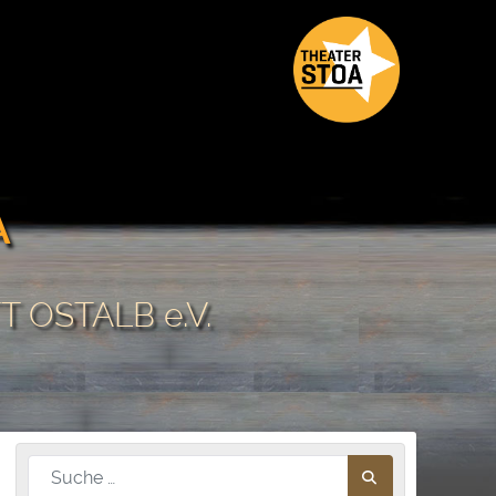
A
 OSTALB e.V.
Nach diesem Begriff suchen