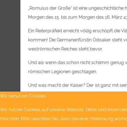
„Romulus der Große“ ist eine ungeschichtliche h
Morgen des 15. bis zum Morgen des 16. März 47
Ein Reiterpräfekt erreicht völlig erschöpft die V
kommen! Die Germanenfürstin Odoaker steht v
weströmischen Reiches steht bevor.
Und als wenn das schon nicht schlimm genug wär
römischen Legionen geschlagen.
Und was macht der Kaiser? Der ist ganz mit sein
nach seinen kaiserlichen Vorgängern oder Amt
Wir benutzen Cookies
legt am fleißigsten.
Wir nutzen Cookies auf unserer Website. Diese sind essenziel
Seine Ruhe teilen seine Gattin Julia und seine Mi
möchten. Bitte beachten Sie, dass bei einer Ablehnung womögl
Imperium auf dem Spiel!