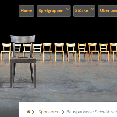
Home
Spielgruppen
Stücke
Über uns
Sponsoren
Bausparkasse Schwäbisch