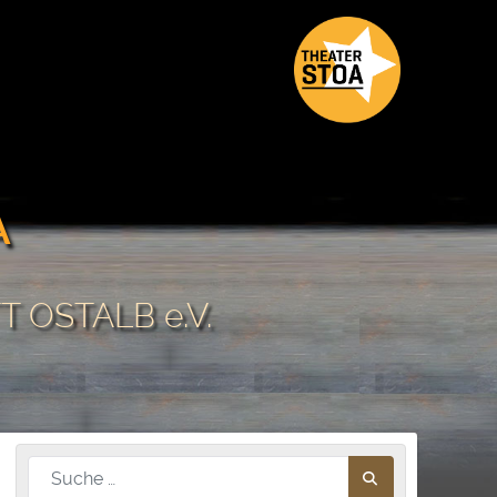
A
 OSTALB e.V.
Nach diesem Begriff suchen