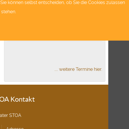
s.Sie können selbst entscheiden, ob Sie die Cookies zulassen
01
Okt.
 stehen.
19:30 Uhr
Tickets kaufen
Putsch
.... weitere Termine hier.
OA Kontakt
ater STOA