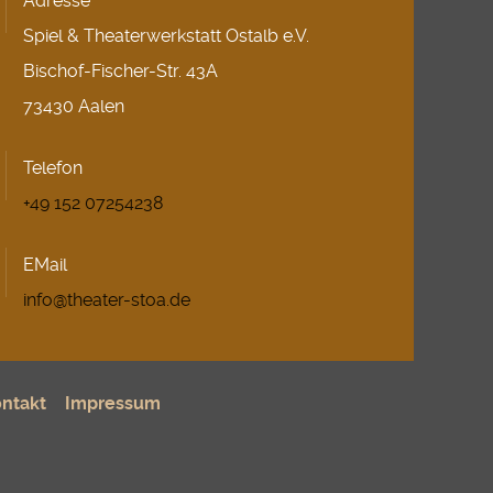
Adresse
Spiel & Theaterwerkstatt Ostalb e.V.
Bischof-Fischer-Str. 43A
73430 Aalen
Telefon
+49 152 07254238
EMail
info@theater-stoa.de
ntakt
Impressum