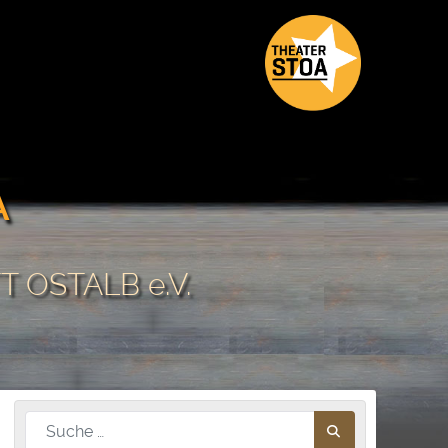
A
 OSTALB e.V.
Nach diesem Begriff suchen