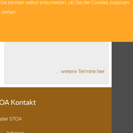
s.Sie können selbst entscheiden, ob Sie die Cookies zulassen
01
Okt.
 stehen.
19:30 Uhr
Tickets kaufen
Putsch
.... weitere Termine hier.
OA Kontakt
ater STOA