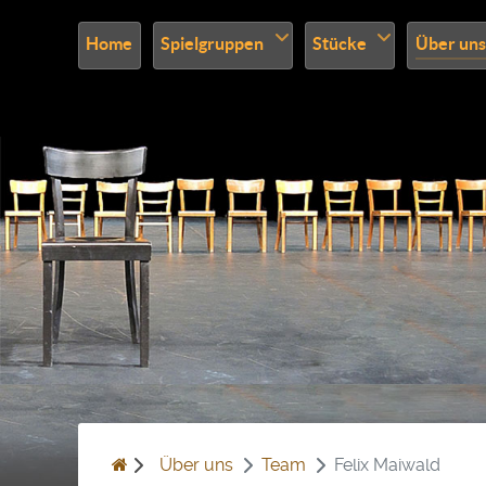
Home
Spielgruppen
Stücke
Über uns
Über uns
Team
Felix Maiwald