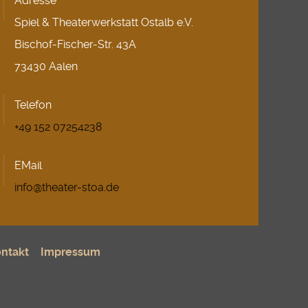
Adresse
Spiel & Theaterwerkstatt Ostalb e.V.
Bischof-Fischer-Str. 43A
73430 Aalen
Telefon
+49 152 07254238
EMail
info@theater-stoa.de
ntakt
Impressum