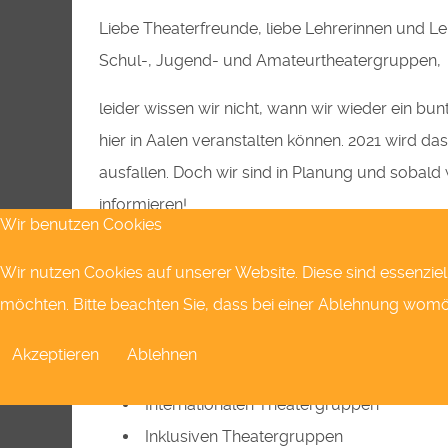
Liebe Theaterfreunde, liebe Lehrerinnen und Leh
Schul-, Jugend- und Amateurtheatergruppen,
leider wissen wir nicht, wann wir wieder ein b
hier in Aalen veranstalten können. 2021 wird 
ausfallen. Doch wir sind in Planung und sobald 
informieren!
Wir benutzen Cookies
Das Theaterfestival ist ein Forum für
Wir nutzen Cookies auf unserer Website. Diese sind essenziel
möchten. Bitte beachten Sie, dass bei einer Ablehnung womögl
Schultheatergruppen
Theatergruppen aus der freien Szene,
Akzeptieren
Ablehnen
Theater- und Spielclubs von professionel
Internationalen Theatergruppen
Inklusiven Theatergruppen