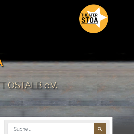
A
 OSTALB e.V.
Nach diesem Begriff suchen