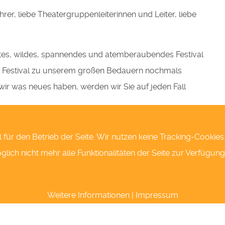
rer, liebe Theatergruppenleiterinnen und Leiter, liebe
untes, wildes, spannendes und atemberaubendes Festival
das Festival zu unserem großen Bedauern nochmals
wir was neues haben, werden wir Sie auf jeden Fall
l für den Betrieb der Seite. Wir nutzen keine Tracking-Cookie
ich nicht mehr alle Funktionalitäten der Seite zur Verfügung
len Theatern,
Weitere Informationen
|
Impressum