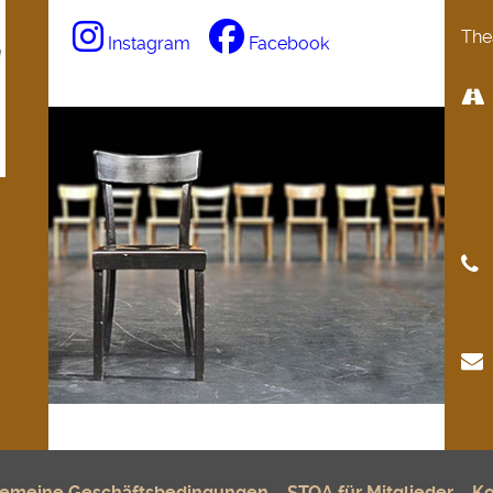
The
Instagram
Facebook
gemeine Geschäftsbedingungen
STOA für Mitglieder
Ko