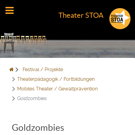
Theater STOA
Festival / Projekte
Theaterpädagogik / Fortbildungen
Mobiles Theater / Gewaltprävention
Goldzombies
Goldzombies