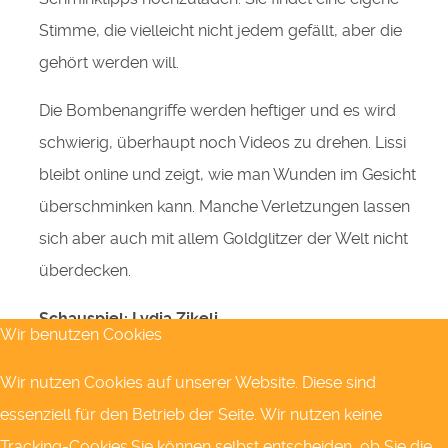
Stimme, die vielleicht nicht jedem gefällt, aber die
gehört werden will.
Die Bombenangriffe werden heftiger und es wird
schwierig, überhaupt noch Videos zu drehen. Lissi
bleibt online und zeigt, wie man Wunden im Gesicht
überschminken kann. Manche Verletzungen lassen
sich aber auch mit allem Goldglitzer der Welt nicht
überdecken.
Schauspiel: Lydia Zikeli
Wir benutzen Cookies
Regie: Ben Retetzki
Wir nutzen Cookies auf unserer Website. Diese sind
essenziell für den Betrieb der Seite. Wir nutzen keine
Bühne: Andrea Lingel
Tracking-Cookies.Sie können selbst entscheiden, ob Sie die