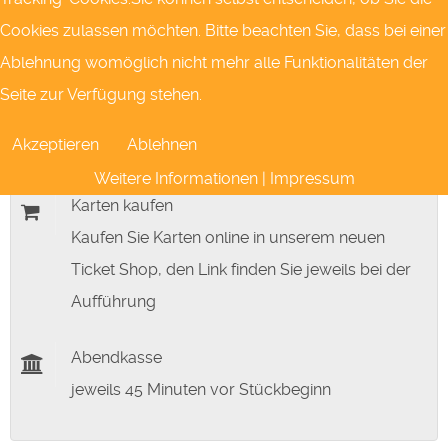
Cookies zulassen möchten. Bitte beachten Sie, dass bei einer
Nach diesem Begriff suchen
Ablehnung womöglich nicht mehr alle Funktionalitäten der
Seite zur Verfügung stehen.
Akzeptieren
Ablehnen
Karten kaufen
Weitere Informationen
|
Impressum
Karten kaufen
Kaufen Sie Karten online in unserem neuen
Ticket Shop, den Link finden Sie jeweils bei der
Aufführung
Abendkasse
jeweils 45 Minuten vor Stückbeginn