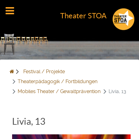
Theater STOA
Festival / Projekte
Theaterpädagogik / Fortbildungen
Mobiles Theater / Gewaltprävention
Livia, 13
Livia, 13