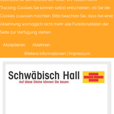
Tracking-Cookies.Sie können selbst entscheiden, ob Sie die
Cookies zulassen möchten. Bitte beachten Sie, dass bei einer
Ablehnung womöglich nicht mehr alle Funktionalitäten der
Seite zur Verfügung stehen.
... weiterlesen
Akzeptieren
Ablehnen
Weitere Informationen
|
Impressum